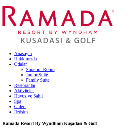
Anasayfa
Hakkımızda
Odalar
Superior Room
Junior Suite
Family Suite
Restoranlar
Aktiviteler
Havuz ve Sahil
Spa
Galeri
İletişim
Ramada Resort By Wyndham Kuşadası & Golf