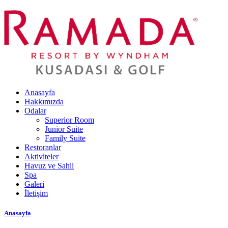
Anasayfa
Hakkımızda
Odalar
Superior Room
Junior Suite
Family Suite
Restoranlar
Aktiviteler
Havuz ve Sahil
Spa
Galeri
İletişim
Anasayfa