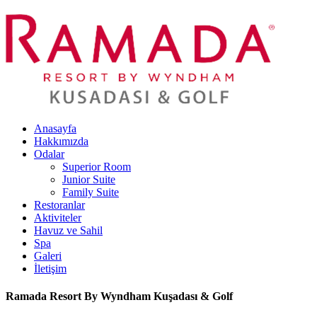
Anasayfa
Hakkımızda
Odalar
Superior Room
Junior Suite
Family Suite
Restoranlar
Aktiviteler
Havuz ve Sahil
Spa
Galeri
İletişim
Ramada Resort By Wyndham Kuşadası & Golf